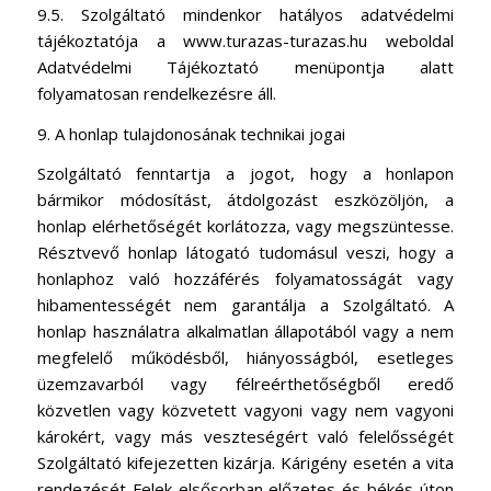
9.5. Szolgáltató mindenkor hatályos adatvédelmi
tájékoztatója a www.turazas-turazas.hu weboldal
Adatvédelmi Tájékoztató menüpontja alatt
folyamatosan rendelkezésre áll.
9. A honlap tulajdonosának technikai jogai
Szolgáltató fenntartja a jogot, hogy a honlapon
bármikor módosítást, átdolgozást eszközöljön, a
honlap elérhetőségét korlátozza, vagy megszüntesse.
Résztvevő honlap látogató tudomásul veszi, hogy a
honlaphoz való hozzáférés folyamatosságát vagy
hibamentességét nem garantálja a Szolgáltató. A
honlap használatra alkalmatlan állapotából vagy a nem
megfelelő működésből, hiányosságból, esetleges
üzemzavarból vagy félreérthetőségből eredő
közvetlen vagy közvetett vagyoni vagy nem vagyoni
károkért, vagy más veszteségért való felelősségét
Szolgáltató kifejezetten kizárja. Kárigény esetén a vita
rendezését Felek elsősorban előzetes és békés úton