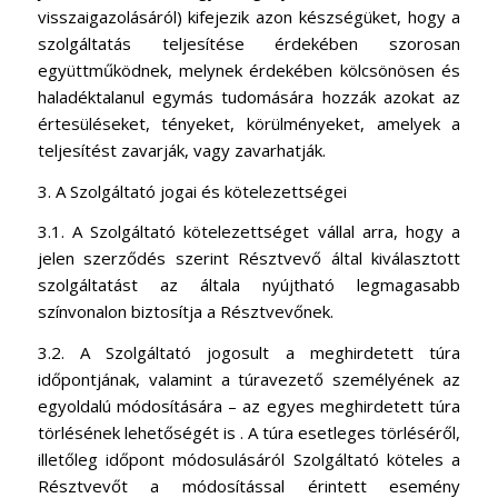
visszaigazolásáról) kifejezik azon készségüket, hogy a
szolgáltatás teljesítése érdekében szorosan
együttműködnek, melynek érdekében kölcsönösen és
haladéktalanul egymás tudomására hozzák azokat az
értesüléseket, tényeket, körülményeket, amelyek a
teljesítést zavarják, vagy zavarhatják.
3. A Szolgáltató jogai és kötelezettségei
3.1. A Szolgáltató kötelezettséget vállal arra, hogy a
jelen szerződés szerint Résztvevő által kiválasztott
szolgáltatást az általa nyújtható legmagasabb
színvonalon biztosítja a Résztvevőnek.
3.2. A Szolgáltató jogosult a meghirdetett túra
időpontjának, valamint a túravezető személyének az
egyoldalú módosítására – az egyes meghirdetett túra
törlésének lehetőségét is . A túra esetleges törléséről,
illetőleg időpont módosulásáról Szolgáltató köteles a
Résztvevőt a módosítással érintett esemény