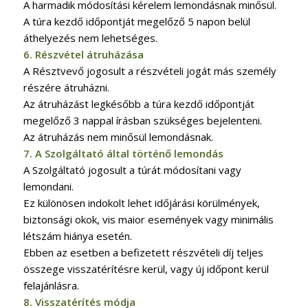
A harmadik módosítási kérelem lemondásnak minősül.
A túra kezdő időpontját megelőző 5 napon belül
áthelyezés nem lehetséges.
6. Részvétel átruházása
A Résztvevő jogosult a részvételi jogát más személy
részére átruházni.
Az átruházást legkésőbb a túra kezdő időpontját
megelőző 3 nappal írásban szükséges bejelenteni.
Az átruházás nem minősül lemondásnak.
7. A Szolgáltató által történő lemondás
A Szolgáltató jogosult a túrát módosítani vagy
lemondani.
Ez különösen indokolt lehet időjárási körülmények,
biztonsági okok, vis maior események vagy minimális
létszám hiánya esetén.
Ebben az esetben a befizetett részvételi díj teljes
összege visszatérítésre kerül, vagy új időpont kerül
felajánlásra.
8. Visszatérítés módja