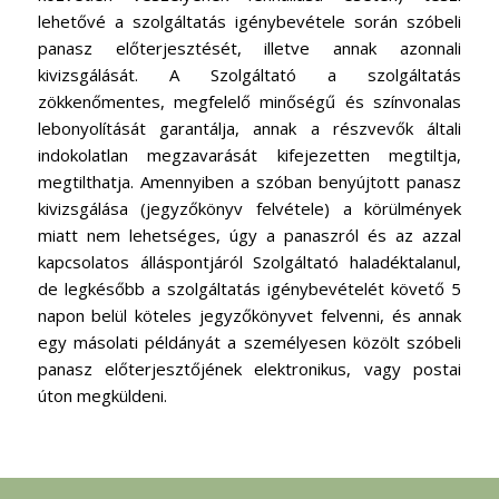
lehetővé a szolgáltatás igénybevétele során szóbeli
panasz előterjesztését, illetve annak azonnali
kivizsgálását. A Szolgáltató a szolgáltatás
zökkenőmentes, megfelelő minőségű és színvonalas
lebonyolítását garantálja, annak a részvevők általi
indokolatlan megzavarását kifejezetten megtiltja,
megtilthatja. Amennyiben a szóban benyújtott panasz
kivizsgálása (jegyzőkönyv felvétele) a körülmények
miatt nem lehetséges, úgy a panaszról és az azzal
kapcsolatos álláspontjáról Szolgáltató haladéktalanul,
de legkésőbb a szolgáltatás igénybevételét követő 5
napon belül köteles jegyzőkönyvet felvenni, és annak
egy másolati példányát a személyesen közölt szóbeli
panasz előterjesztőjének elektronikus, vagy postai
úton megküldeni.