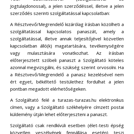
Jogtulajdonossal), a jelen szerződéssel, illetve a jelen
szerződés szerinti szolgáltatással kapcsolatban:
A Résztvevő/Megrendelő kizárólag írásban közölheti a
szolgáltatással kapcsolatos panaszát, amely a
szolgáltatással, illetve annak teljesítőjével közvetlen
kapcsolatban álló(k) magatartására, tevékenységére
vagy mulasztására vonatkozhat. Az írásban
előterjesztett szóbeli panaszt a Szolgáltató köteles
azonnal megvizsgálni, és szükség szerint orvosolni. Ha
a Résztvevő/Megrendelő a panasz kezelésével nem
ért egyet, békéltető testülethez fordulhat a jelen
pontban megadott elérhetőségeken.
A Szolgáltató felé a turazas-turazas.hu elektronikus
címen, vagy a Szolgáltató székhelyére címzett postai
küldemény útján lehet előterjeszteni a panaszt.
Szolgáltató csak rendkívüli esetben (élet-testi épség
közvetlen veszélyének fennállása esetén) teszi