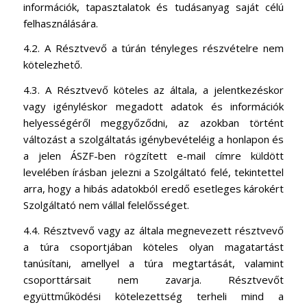
információk, tapasztalatok és tudásanyag saját célú
felhasználására.
4.2. A Résztvevő a túrán tényleges részvételre nem
kötelezhető.
4.3. A Résztvevő köteles az általa, a jelentkezéskor
vagy igényléskor megadott adatok és információk
helyességéről meggyőződni, az azokban történt
változást a szolgáltatás igénybevételéig a honlapon és
a jelen ÁSZF-ben rögzített e-mail címre küldött
levelében írásban jelezni a Szolgáltató felé, tekintettel
arra, hogy a hibás adatokból eredő esetleges károkért
Szolgáltató nem vállal felelősséget.
4.4. Résztvevő vagy az általa megnevezett résztvevő
a túra csoportjában köteles olyan magatartást
tanúsítani, amellyel a túra megtartását, valamint
csoporttársait nem zavarja. Résztvevőt
együttműködési kötelezettség terheli mind a