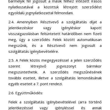
bármelyik fél jogosult a másik félhez intézett írásos
nyilatkozatával a közöttük létrejött szerződést
egyoldalú jognyilatkozattal felmondani.
2.4. Amennyiben Résztvevő a szolgáltatás díjat a
jelentkezéskor vagy igényléskor kapott
visszaigazolásban feltüntetett határidőben nem fizeti
meg, úgy a szerződés Felek között automatikusan
megszűnik, és a Résztvevő nem jogosult a
szolgáltatás igénybevételére.
2.5. A Felek közös megegyezéssel a jelen szerződés
szerint létrejövő jogviszonyt bármikor
megszüntethetik. A szerződés megszűnésének
további eseteit, illetve a szolgáltatás lemondásának
egyéb eseteit a 7. pont rendezi.
2.6. Együttműködés:
Felek a szolgáltatás igénybevételével (arra történő
jelentkezéssel vagy igényléssel és annak