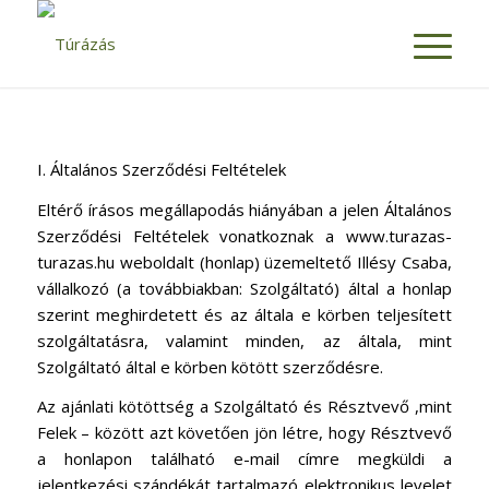
I. Általános Szerződési Feltételek
Eltérő írásos megállapodás hiányában a jelen Általános
Szerződési Feltételek vonatkoznak a www.turazas-
turazas.hu weboldalt (honlap) üzemeltető Illésy Csaba,
vállalkozó (a továbbiakban: Szolgáltató) által a honlap
szerint meghirdetett és az általa e körben teljesített
szolgáltatásra, valamint minden, az általa, mint
Szolgáltató által e körben kötött szerződésre.
Az ajánlati kötöttség a Szolgáltató és Résztvevő ,mint
Felek – között azt követően jön létre, hogy Résztvevő
a honlapon található e-mail címre megküldi a
jelentkezési szándékát tartalmazó elektronikus levelet