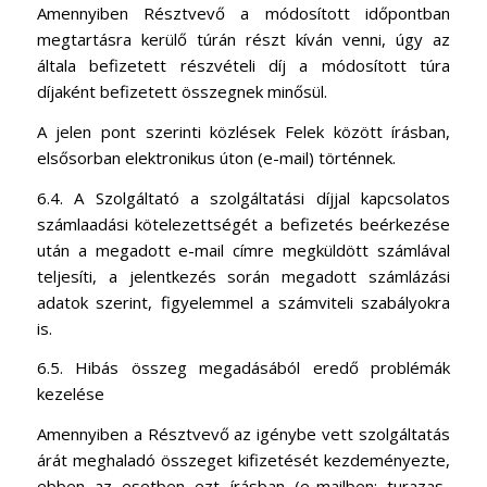
Amennyiben Résztvevő a módosított időpontban
megtartásra kerülő túrán részt kíván venni, úgy az
általa befizetett részvételi díj a módosított túra
díjaként befizetett összegnek minősül.
A jelen pont szerinti közlések Felek között írásban,
elsősorban elektronikus úton (e-mail) történnek.
6.4. A Szolgáltató a szolgáltatási díjjal kapcsolatos
számlaadási kötelezettségét a befizetés beérkezése
után a megadott e-mail címre megküldött számlával
teljesíti, a jelentkezés során megadott számlázási
adatok szerint, figyelemmel a számviteli szabályokra
is.
6.5. Hibás összeg megadásából eredő problémák
kezelése
Amennyiben a Résztvevő az igénybe vett szolgáltatás
árát meghaladó összeget kifizetését kezdeményezte,
ebben az esetben ezt írásban (e-mailben: turazas-