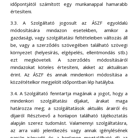
időpontjától számított egy munkanappal hamarabb
értesíteni.
3.3. A Szolgáltató jogosult az ÁSZF egyoldalú
módosítására mindazon esetekben, amikor a
gazdasági, vagy szolgáltatási feltételeiben változás áll
be, vagy a szerződés szövegében található szövegi
környezet (helyesírás, elgépelés, ellentmondás stb.)
ezt megköveteli. A szerződés módosításáról
mindazokat köteles értesíteni, akiket az aktuálisan
érint. Az ÁSZF és annak mindenkori módosítása a
közzétételkor megjelölt időpontban lép hatályba.
3.4. A Szolgáltató fenntartja magának a jogot, hogy a
mindenkori szolgáltatási díjakat, árakat maga
határozza meg; a szolgáltatások aktuális árairól és
díjairól Résztvevő a honlapon található tájékoztatás
alapján szerez tudomást. Valamennyi szolgáltatásra,
az arra való jelentkezés vagy annak igénylésének
napján irányadó és a honlapon megtalálható díj az