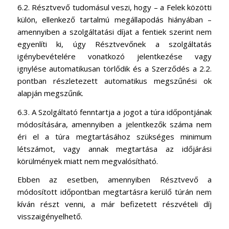
6.2. Résztvevő tudomásul veszi, hogy – a Felek közötti
külön, ellenkező tartalmú megállapodás hiányában –
amennyiben a szolgáltatási díjat a fentiek szerint nem
egyenlíti ki, úgy Résztvevőnek a szolgáltatás
igénybevételére vonatkozó jelentkezése vagy
ignylése automatikusan törlődik és a Szerződés a 2.2.
pontban részletezett automatikus megszűnési ok
alapján megszűnik.
6.3. A Szolgáltató fenntartja a jogot a túra időpontjának
módosítására, amennyiben a jelentkezők száma nem
éri el a túra megtartásához szükséges minimum
létszámot, vagy annak megtartása az időjárási
körülmények miatt nem megvalósítható.
Ebben az esetben, amennyiben Résztvevő a
módosított időpontban megtartásra kerülő túrán nem
kíván részt venni, a már befizetett részvételi díj
visszaigényelhető.