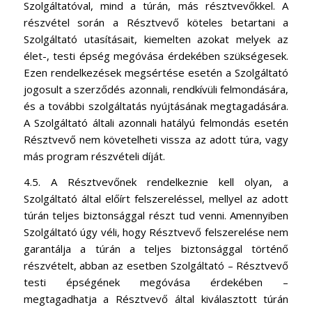
Szolgáltatóval, mind a túrán, más résztvevőkkel. A
részvétel során a Résztvevő köteles betartani a
Szolgáltató utasításait, kiemelten azokat melyek az
élet-, testi épség megóvása érdekében szükségesek.
Ezen rendelkezések megsértése esetén a Szolgáltató
jogosult a szerződés azonnali, rendkívüli felmondására,
és a további szolgáltatás nyújtásának megtagadására.
A Szolgáltató általi azonnali hatályú felmondás esetén
Résztvevő nem követelheti vissza az adott túra, vagy
más program részvételi díját.
4.5. A Résztvevőnek rendelkeznie kell olyan, a
Szolgáltató által előírt felszereléssel, mellyel az adott
túrán teljes biztonsággal részt tud venni. Amennyiben
Szolgáltató úgy véli, hogy Résztvevő felszerelése nem
garantálja a túrán a teljes biztonsággal történő
részvételt, abban az esetben Szolgáltató – Résztvevő
testi épségének megóvása érdekében –
megtagadhatja a Résztvevő által kiválasztott túrán