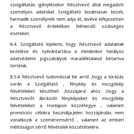
szolgáltatás igénylésekor Résztvevő által megadott
személyes adatokat Szolgáltató bizalmasan kezeli,
harmadik személynek nem adja át, kivéve kifejezetten
a Résztvevő érdekében felmerülő szükséges
eseteket.
8.4. Szolgáltató kijelenti, hogy Résztvevő adatainak
kezelése és nyilvántartása a mindenkor hatályos
adatvédelmi jogszabályok maradéktalanul betartva
történik.
8.5.A Résztvevő tudomással bír arról ,hogy a túrázás
során a Szolgáltató , fénykép és mozgókép
felvételeket készíthet ,hozzájárul ahoz ,hogy a
Résztvevőt ábrázoló fényképeket és mozgókép
felvételeket a Honlapon közzétegye , valamint
promóciós célokra használja.Jelen hozzájárulás nem
vonatkozik a szeméremsértő , valamint az emberi
méltóságot sértő felvételek közzétételére.