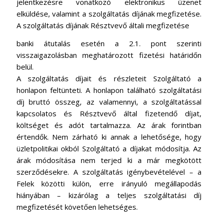
jelentkezésre vonatkozó elektronikus üzenet
elküldése, valamint a szolgáltatás díjának megfizetése.
A szolgáltatás díjának Résztvevő általi megfizetése
banki átutalás esetén a 2.1. pont szerinti
visszaigazolásban meghatározott fizetési határidőn
belül.
A szolgáltatás díjait és részleteit Szolgáltató a
honlapon feltünteti. A honlapon található szolgáltatási
díj bruttó összeg, az valamennyi, a szolgáltatással
kapcsolatos és Résztvevő által fizetendő díjat,
költséget és adót tartalmazza. Az árak forintban
értendők. Nem zárható ki annak a lehetősége, hogy
üzletpolitikai okból Szolgáltató a díjakat módosítja. Az
árak módosítása nem terjed ki a már megkötött
szerződésekre. A szolgáltatás igénybevételével – a
Felek közötti külön, erre irányuló megállapodás
hiányában – kizárólag a teljes szolgáltatási díj
megfizetését követően lehetséges.