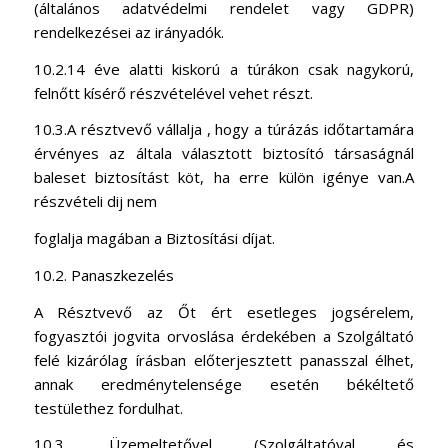
(általános adatvédelmi rendelet vagy GDPR)
rendelkezései az irányadók.
10.2.14 éve alatti kiskorú a túrákon csak nagykorú,
felnőtt kísérő részvételével vehet részt.
10.3.A résztvevő vállalja , hogy a túrázás időtartamára
érvényes az általa választott biztosító társaságnál
baleset biztosítást köt, ha erre külön igénye van.A
részvételi dij nem
foglalja magában a Biztosítási díjat.
10.2. Panaszkezelés
A Résztvevő az Őt ért esetleges jogsérelem,
fogyasztói jogvita orvoslása érdekében a Szolgáltató
felé kizárólag írásban előterjesztett panasszal élhet,
annak eredménytelensége esetén békéltető
testülethez fordulhat.
10.3. Üzemeltetővel (Szolgáltatóval és