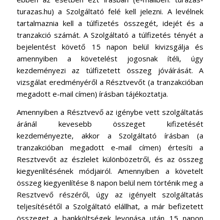
turazas.hu) a Szolgáltató felé kell jelezni. A levélnek
tartalmaznia kell a túlfizetés összegét, idejét és a
tranzakció számát. A Szolgáltató a túlfizetés tényét a
bejelentést követő 15 napon belül kivizsgálja és
amennyiben a követelést jogosnak ítéli, úgy
kezdeményezi az túlfizetett összeg jóváírását. A
vizsgálat eredményéről a Résztvevőt (a tranzakcióban
megadott e-mail címen) írásban tájékoztatja.
Amennyiben a Résztvevő az igénybe vett szolgáltatás
áránál kevesebb összeget kifizetését
kezdeményezte, akkor a Szolgáltató írásban (a
tranzakcióban megadott e-mail címen) értesíti a
Resztvevőt az észlelet különbözetről, és az összeg
kiegyenlítésének módjairól. Amennyiben a követelt
összeg kiegyenlítése 8 napon belül nem történik meg a
Resztvevő részéről, úgy az igényelt szolgáltatás
teljesítésétől a Szolgáltató elállhat, a már befizetett
összeget a bankköltségek levonása után 15 napon