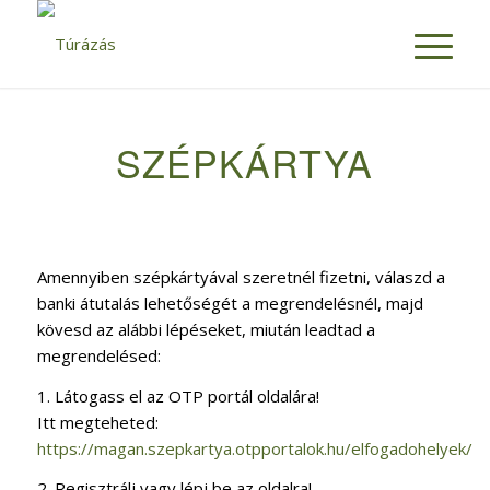
SZÉPKÁRTYA
Amennyiben szépkártyával szeretnél fizetni, válaszd a
banki átutalás lehetőségét a megrendelésnél, majd
kövesd az alábbi lépéseket, miután leadtad a
megrendelésed:
1. Látogass el az OTP portál oldalára!
Itt megteheted:
https://magan.szepkartya.otpportalok.hu/elfogadohelyek/
2. Regisztrálj vagy lépj be az oldalra!