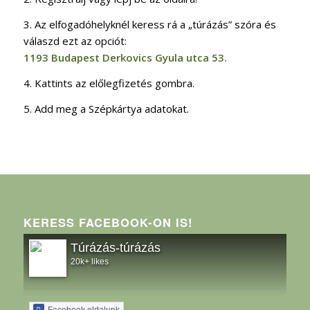
3. Az elfogadóhelyknél keress rá a „túrázás” szóra és
válaszd ezt az opciót:
1193 Budapest Derkovics Gyula utca 53.
4. Kattints az előlegfizetés gombra.
5. Add meg a Szépkártya adatokat.
KERESS FACEBOOK-ON IS!
Túrázás-túrázás
20k+ likes