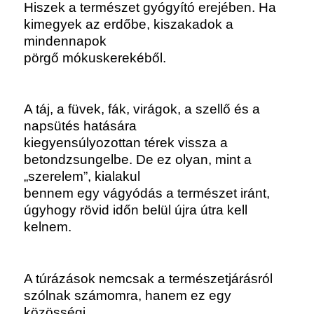
Hiszek a természet gyógyító erejében. Ha
kimegyek az erdőbe, kiszakadok a
mindennapok
pörgő mókuskerekéből.
A táj, a füvek, fák, virágok, a szellő és a
napsütés hatására
kiegyensúlyozottan térek vissza a
betondzsungelbe. De ez olyan, mint a
„szerelem”, kialakul
bennem egy vágyódás a természet iránt,
úgyhogy rövid időn belül újra útra kell
kelnem.
A túrázások nemcsak a természetjárásról
szólnak számomra, hanem ez egy
közösségi