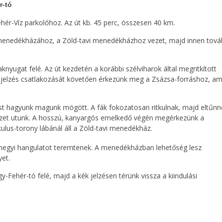
r-tó
hér-Víz parkolóhoz. Az út kb. 45 perc, összesen 40 km.
 menedékházához, a Zöld-tavi menedékházhoz vezet, majd innen tov
knyugat felé. Az út kezdetén a korábbi szélviharok által megritkított
tajelzés csatlakozását követően érkezünk meg a Zsázsa-forráshoz, am
st hagyunk magunk mögött. A fák fokozatosan ritkulnak, majd eltűnn
vezet utunk. A hosszú, kanyargós emelkedő végén megérkezünk a
ulus-torony lábánál áll a Zöld-tavi menedékház.
shegyi hangulatot teremtenek. A menedékházban lehetőség lesz
yet.
-Fehér-tó felé, majd a kék jelzésen térünk vissza a kiindulási