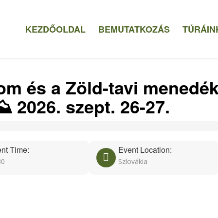
KEZDŐOLDAL
BEMUTATKOZÁS
TÚRÁIN
som és a Zöld-tavi menedék
️ 2026. szept. 26-27.
nt Time:
Event Location:
30
Szlovákia