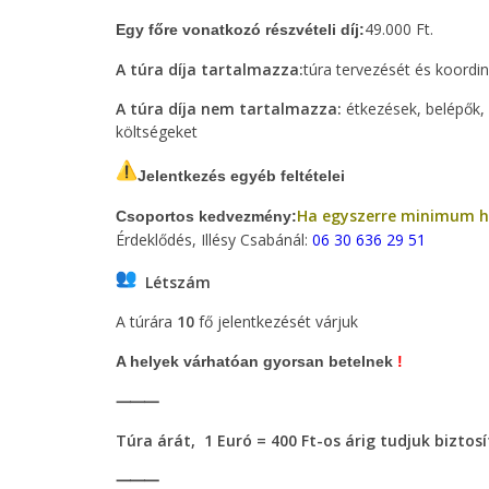
49.000 Ft.
Egy főre vonatkozó részvételi díj:
A túra díja tartalmazza:
túra tervezését és koordin
A túra díja nem tartalmazza:
étkezések, belépők, 
költségeket
Jelentkezés egyéb feltételei
Ha egyszerre minimum h
Csoportos kedvezmény:
Érdeklődés, Illésy Csabánál:
06 30 636 29 51
Létszám
A túrára
10
fő jelentkezését várjuk
A helyek várhatóan gyorsan betelnek
!
⸻
Túra árát, 1 Euró = 400 Ft-os árig tudjuk biztos
⸻