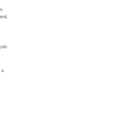
ém
and,
a
sodó
 a