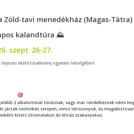
 a Zöld-tavi menedékház (Magas-Tátra)
apos kalandtúra ⛰️
6. szept. 26-27.
t teljesen eltérő túraélmény egyetlen hétvégében!
egalább 2 alkalommal túráznak, vagy már rendelkeznek némi he
már jártak technikás terepen, nincs tériszonyuk, és magabiztosa
enként kitett útvonalakon és létrás szakaszokon.