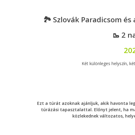
🏞️ Szlovák Paradicsom és
🥾 2 n
202
Két különleges helyszín, ké
Ezt a túrát azoknak ajánljuk, akik havonta l
túrázási tapasztalattal. Előnyt jelent, ha 
közlekednek változatos, hely