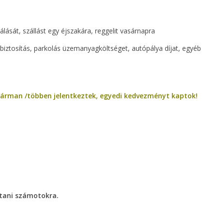
álását, szállást egy éjszakára, reggelit vasárnapra
biztosítás, parkolás üzemanyagköltséget, autópálya díjat, egyéb
árman /többen jelentkeztek, egyedi kedvezményt kaptok!
ítani számotokra.