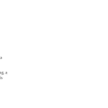
za
ag, a
ős