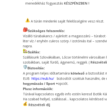
menedékház fogyasztás
KÉSZPÉNZBEN !
A túrán mindenki saját felelősségére vesz részt.
Szükséges felszerelés:
Vízálló túrabakancs / ajánlott a magasszárú – túrabot
liter víz / enyhén cukros szörp / izotóniás ital – szen
napra.
Szállás:
Szállásunk Szlovákiában, Lőcse történelmi városában
szobákban, saját fürdő, ágynemű, reggeli. (
Részvétel
Biztosítás:
A program teljes időtartamára
a biztosítást 
kötelező
EUB
https://eub.hu/
biztosítót szoktuk használni, de
opciót.
hegymászás / Sport +
Plusz információk:
Túrával kapcsolatos egyéb info estén keresd Botlik Ká
Ha szabad hellyel, szállással… kapcsolatos kérdésed va
Részvételi díj