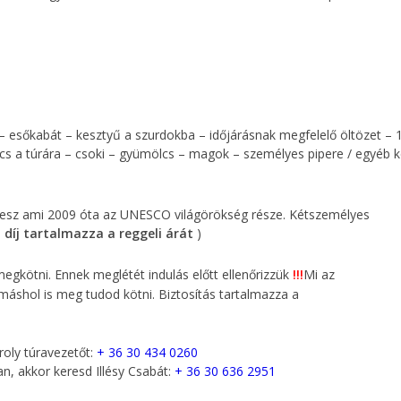
 – esőkabát – kesztyű a szurdokba – időjárásnak megfelelő öltözet – 
dvics a túrára – csoki – gyümölcs – magok – személyes pipere / egyéb k
 lesz ami 2009 óta az UNESCO világörökség része. Kétszemélyes
i díj tartalmazza a reggeli árát
)
megkötni. Ennek meglétét indulás előtt ellenőrizzük
!!!
Mi az
 máshol is meg tudod kötni. Biztosítás tartalmazza a
roly túravezetőt:
+ 36 30 434 0260
n, akkor keresd Illésy Csabát:
+ 36 30 636 2951