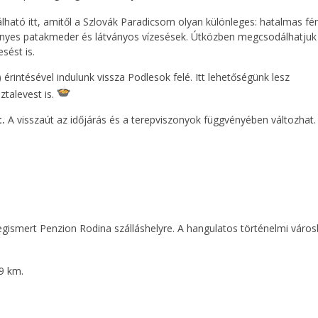
álható itt, amitől a Szlovák Paradicsom olyan különleges: hatalmas f
regényes patakmeder és látványos vízesések. Útközben megcsodálhatjuk
sést is.
érintésével indulunk vissza Podlesok felé. Itt lehetőségünk lesz
ztalevest is.
.
A visszaút az időjárás és a terepviszonyok függvényében változhat.
egismert Penzion Rodina szálláshelyre. A hangulatos történelmi váro
19 km.