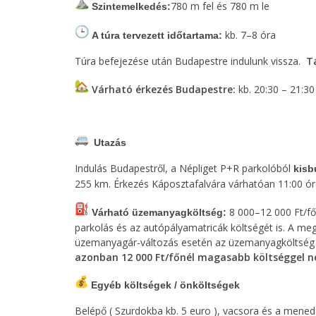
780 m fel és 780 m le
Szintemelkedés:
kb. 7–8 óra
A túra tervezett időtartama:
Túra befejezése után Budapestre indulunk vissza.
Tá
Várható érkezés Budapestre:
kb. 20:30 – 21:30
Utazás
Indulás Budapestről, a Népliget P+R parkolóból
kisb
255 km. Érkezés Káposztafalvára várhatóan 11:00 ór
8 000–12 000 Ft/fő
Várható üzemanyagköltség:
parkolás és az autópályamatricák költségét is. A meg
üzemanyagár-változás esetén az üzemanyagköltség
azonban 12 000 Ft/főnél magasabb költséggel ne
Egyéb költségek / önköltségek
Belépő ( Szurdokba kb. 5 euro ), vacsora és a mene