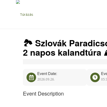
🏞️ Szlovák Paradic
2 napos kalandtúra ⛰
Event Date:
Eve
2026.09.26.
05:
Event Description