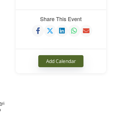
Share This Event
Add Calendar
gyi
n