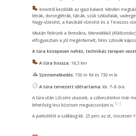
Innentől kezdődik az igazi kaland. Minden megtal
létrák, doronglétrák, tálcák, szűk sziklafalak, vad
Nagy-vízesést, a Kaszkád-vízesést és a Teraszos-víze
Miután felérünk a fennsíkra, Menedékkő (Kláštorisko) 
elfogyasztani a jól megérdemelt, híres szlovák kápos
A túra közepesen nehéz, technikás terepen vezet
A túra hossza:
18,5 km
Szintemelkedés:
730 m fel és 730 m le
A túra tervezett időtartama:
kb. 7–8 óra
A túra után Lőcsére utazunk, a szilveszterkor már m
lehetőség lesz közösen megvacsorázni is.
A parkolótól a szállásig kb. 25 perc az út, összesen 