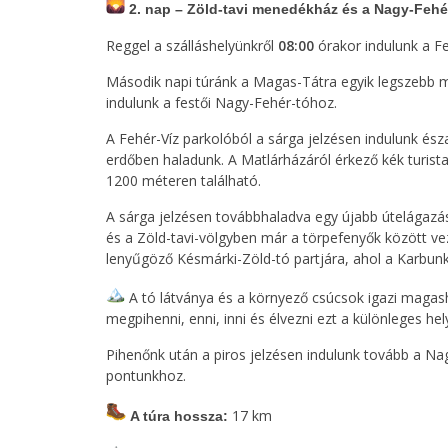
2. nap – Zöld-tavi menedékház és a Nagy-Fehé
Reggel a szálláshelyünkről
08:00
órakor indulunk a Fe
Második napi túránk a Magas-Tátra egyik legszebb
indulunk a festői Nagy-Fehér-tóhoz.
A Fehér-Víz parkolóból a sárga jelzésen indulunk észa
erdőben haladunk. A Matlárházáról érkező kék turis
1200 méteren található.
A sárga jelzésen továbbhaladva egy újabb útelágazá
és a Zöld-tavi-völgyben már a törpefenyők között 
lenyűgöző Késmárki-Zöld-tó partjára, ahol a Karbunk
A tó látványa és a környező csúcsok igazi maga
megpihenni, enni, inni és élvezni ezt a különleges hel
Pihenőnk után a piros jelzésen indulunk tovább a Nagy
pontunkhoz.
17 km
A túra hossza: