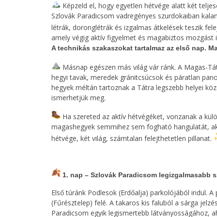
Képzeld el, hogy egyetlen hétvége alatt két telj
Szlovák Paradicsom vadregényes szurdokaiban kalan
létrák, doronglétrák és izgalmas átkelések teszik fele
amely végig aktív figyelmet és magabiztos mozgást i
A technikás szakaszokat tartalmaz az első nap. M
Másnap egészen más világ vár ránk. A Magas-Tátr
hegyi tavak, meredek gránitcsúcsok és páratlan pan
hegyek méltán tartoznak a Tátra legszebb helyei kö
ismerhetjük meg.
Ha szereted az aktív hétvégéket, vonzanak a külö
magashegyek semmihez sem fogható hangulatát, akk
hétvége, két világ, számtalan felejthetetlen pillanat.
1. nap – Szlovák Paradicsom legizgalmasabb 
Első túránk Podlesok (Erdőalja) parkolójából indul. A 
(Fűrésztelep) felé. A takaros kis faluból a sárga jel
Paradicsom egyik legismertebb látványosságához, ah