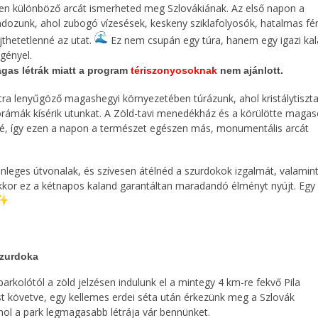
esen különböző arcát ismerheted meg Szlovákiának. Az első napon a
dozunk, ahol zubogó vízesések, keskeny sziklafolyosók, hatalmas f
jthetetlenné az utat.
Ez nem csupán egy túra, hanem egy igazi kal
gényel.
agas létrák miatt a program
tériszonyosoknak
nem ajánlott.
a lenyűgöző magashegyi környezetében túrázunk, ahol kristálytiszt
orámák kísérik utunkat. A Zöld-tavi menedékház és a körülötte maga
zé, így ezen a napon a természet egészen más, monumentális arcát
nleges útvonalak, és szívesen átélnéd a szurdokok izgalmát, valamint
or ez a kétnapos kaland garantáltan maradandó élményt nyújt. Egy
szurdoka
parkolótól a zöld jelzésen indulunk el a mintegy 4 km-re fekvő Pila
zést követve, egy kellemes erdei séta után érkezünk meg a Szlovák
ol a park legmagasabb létrája vár bennünket.