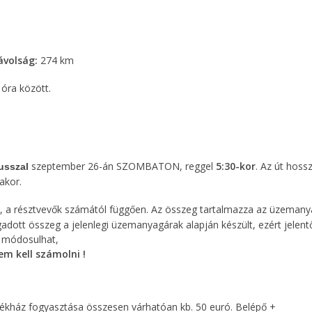
volság:
274 km
 óra között.
szeptember 26-án SZOMBATON, reggel
5:30-kor
. Az út hoss
usszal
akor.
, a résztvevők számától függően. Az összeg tartalmazza az üzemany
adott összeg a jelenlegi üzemanyagárak alapján készült, ezért jelent
 módosulhat,
m kell számolni !
dékház fogyasztása összesen várhatóan kb. 50 euró. Belépő +