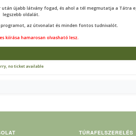
 után újabb látvány fogad, és ahol a tél megmutatja a Tátra e
legszebb oldalát.
programot, az útvonalat és minden fontos tudnivalót.
tes kiírása hamarosan olvasható lesz.
rry, no ticket available
SOLAT
TÚRAFELSZERELÉS