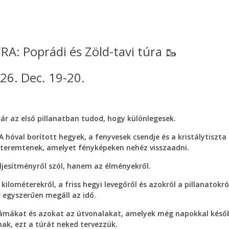
A: Poprádi és Zöld-tavi túra 🥾
26. Dec. 19-20.
r az első pillanatban tudod, hogy különlegesek.
 hóval borított hegyek, a fenyvesek csendje és a kristálytiszta
teremtenek, amelyet fényképeken nehéz visszaadni.
ljesítményről szól, hanem az élményekről.
lométerekről, a friss hegyi levegőről és azokról a pillanatokró
 egyszerűen megáll az idő.
orámákat és azokat az útvonalakat, amelyek még napokkal későb
ak, ezt a túrát neked tervezzük.