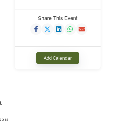
Share This Event
Add Calendar
l,
b is