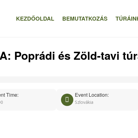
KEZDŐOLDAL
BEMUTATKOZÁS
TÚRÁIN
 Poprádi és Zöld-tavi túra
nt Time:
Event Location:
00
Szlovákia