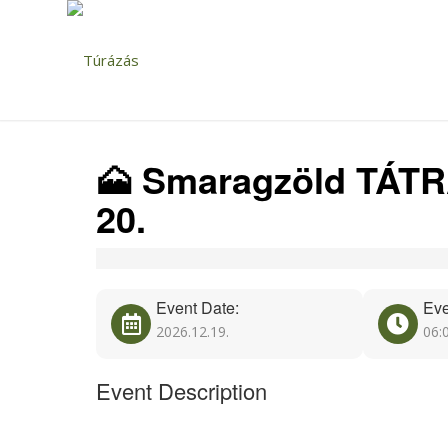
🗻 Smaragzöld TÁTRA:
20.
Event Date:
Eve
2026.12.19.
06:
Event Description