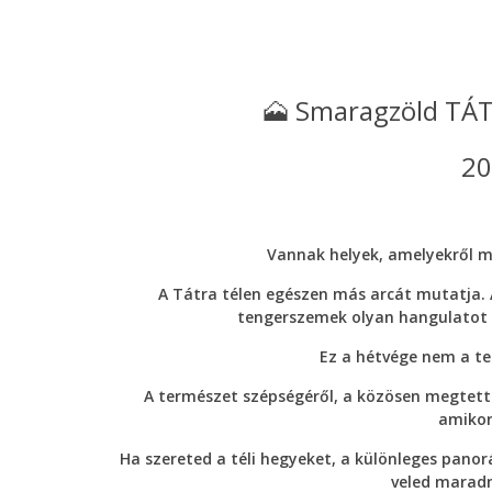
🗻 Smaragzöld TÁTR
20
Vannak helyek, amelyekről má
A Tátra télen egészen más arcát mutatja. A
tengerszemek olyan hangulatot 
Ez a hétvége nem a te
A természet szépségéről, a közösen megtett ki
amikor
Ha szereted a téli hegyeket, a különleges pan
veled maradn