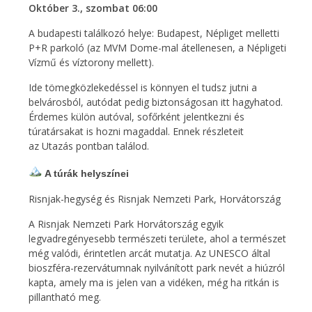
Október 3., szombat 06:00
A budapesti találkozó helye: Budapest, Népliget melletti
P+R parkoló (az MVM Dome-mal átellenesen, a Népligeti
Vízmű és víztorony mellett).
Ide tömegközlekedéssel is könnyen el tudsz jutni a
belvárosból, autódat pedig biztonságosan itt hagyhatod.
Érdemes külön autóval, sofőrként jelentkezni és
túratársakat is hozni magaddal. Ennek részleteit
az Utazás pontban találod.
A túrák helyszínei
Risnjak-hegység és Risnjak Nemzeti Park, Horvátország
A Risnjak Nemzeti Park Horvátország egyik
legvadregényesebb természeti területe, ahol a természet
még valódi, érintetlen arcát mutatja. Az UNESCO által
bioszféra-rezervátumnak nyilvánított park nevét a hiúzról
kapta, amely ma is jelen van a vidéken, még ha ritkán is
pillantható meg.