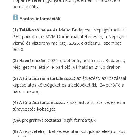
Tóparti étterem gyönyörű környezetben, mindössze 6
perc autóútra.
Fontos információk
Budapest, Népliget melletti
(1) Találkozó helye és ideje:
P+R parkoló (az MVM Dome-mal átellenesen, a Népligeti
Vízmű és víztorony mellett), 2026. október 3., szombat
06:00.
2026. október 5., hétfő este, Budapest,
(2) Hazaérkezés:
Népliget melletti P+R parkoló, várhatóan 21:00 órakor.
az étkezést, az utazással
(3) A túra ára nem tartalmazza:
kapcsolatos költségeket és a belépőket (kb. 24 euró/fő a
három napra).
a szállást, a túratervezés és a
(4) A túra ára tartalmazza:
túravezetés költségét.
A programváltoztatás jogát fenntartjuk.
(5)
A részvételi díj befizetése után küldjük az elektronikus
(6)