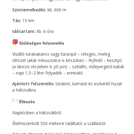
Szintemelkedés:
kb. 600 m
Táv:
15 km
Időtartam:
kb. 6 óra
Szükséges felszerelés
Vízálló túrabakancs vagy túracipő – réteges, meleg
öltözet (akár mínuszokra is készülve) – fejfedő – kesztyű
(a láncos részeken is jól jön) – szélálló, vízlepergető kabát
– napi 1,5–2 liter folyadék – ennivaló.
Ajánlott felszerelés:
túrabot, kamásli és esővédő huzat
a hátizsákra.
Étkezés
Napközben a hátizsákból.
Élelmiszerbolt 550 méterre található a szállástól.