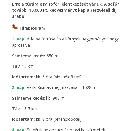
Erre a túrára egy sofőr jelentkezését várjuk. A sofőr
további 10.000 Ft. kedvezményt kap a részvételi díj
árából.
Túraprogram
A Kupa forrása és a környék hagyományos hegyi
1. nap:
aprófalvai
Szintemelkedés:
650 m
Táv:
13 km
Időtartam:
kb. 6 óra (pihenőidőkkel)
Veliki Risnjak megmászása – 1528 m
2. nap:
Szintemelkedés
: kb. 900 m
Táv:
18,5 km
Időtartam:
kb. 8 óra (pihenőidőkkel)
Snježnik hegycsúcs és hegyi kaszálórétek
3. nap: