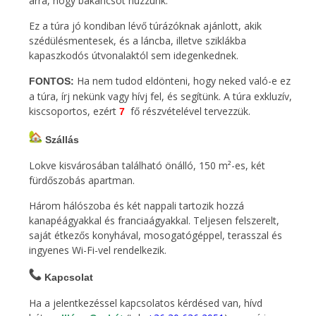
arra, hogy bakancsot húzzunk.
Ez a túra jó kondiban lévő túrázóknak ajánlott, akik
szédülésmentesek, és a láncba, illetve sziklákba
kapaszkodós útvonalaktól sem idegenkednek.
Ha nem tudod eldönteni, hogy neked való-e ez
FONTOS:
a túra, írj nekünk vagy hívj fel, és segítünk. A túra exkluzív,
kiscsoportos, ezért
fő részvételével tervezzük.
7
Szállás
Lokve kisvárosában található önálló, 150 m²-es, két
fürdőszobás apartman.
Három hálószoba és két nappali tartozik hozzá
kanapéágyakkal és franciaágyakkal. Teljesen felszerelt,
saját étkezős konyhával, mosogatógéppel, terasszal és
ingyenes Wi-Fi-vel rendelkezik.
Kapcsolat
Ha a jelentkezéssel kapcsolatos kérdésed van, hívd