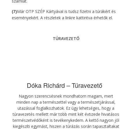
számlát.
Már OTP SZÉP Kártyával is tudsz fizetni a túrákért és
(7)
eseményekért. A részletek a linkre kattintva érhetők el.
TÚRAVEZETŐ
Dóka Richárd – Túravezető
Nagyon szerencsésnek mondhatom magam, mert
minden nap a természettel vagy a természetjárással,
utazással foglalkozhatok. Ez úgy lehetséges, hogy a
túravezetés mellett már több mint két évtizede hivatásos
természetvédőként is tevékenyk
edem. A kettő nagyon jól
kiegészíti egymást, hiszen a túrázás során tapasztaltakat