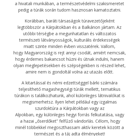
a hivatali munkában, a természetvédelmi szakismeretet
pedig a túrák során tudom hasznosan kamatoztatni.
Korábban, baráti társaságok túravezetőjeként
legtöbbször a Kárpátokban és a Balkánon jártam. Az
utóbbi térségbe a megunhatatlan és változatos
természeti látványosságok, kulturális érdekességek
miatt szinte minden évben visszatérek. Vallom,
hogy Magyarország is rejt annyi csodát, amiért nemcsak,
hogy érdemes bakancsot húzni és útnak indulni, hanem
olyan meglepetésekben és szépségekben is részed lehet,
amire nem is gondoltál volna az utazás előtt.
A kitartással és némi edzettséggel bárki számára
teljesíthető magashegységi túrák mellett, tematikus
túrákon is találkozhatunk, ahol különleges látnivalókat is
megismerhetsz. Ilyen lehet például egy izgalmas
szurdoktúra a Kárpátokban vagy az
Alpokban, egy különleges hegyi forrás felkutatása, vagy
a hazai „őserdőket” felfűző vándorlás. Célom, hogy
minél többekkel megoszthassam aktív keretek között a
természet és a táj adta élményeket!