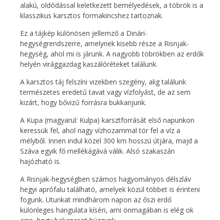
alakú, oldódással keletkezett bemélyedések, a töbrök is a
klasszikus karsztos formakincshez tartoznak.
Ez a tájkép különösen jellemző a Dinári-
hegységrendszerre, amelynek kisebb része a Risnjak-
hegység, ahol mi is járunk. A nagyobb töbrökben az erdők
helyén virággazdag kaszálóréteket találunk.
A karsztos táj felszíni vizekben szegény, alig találunk
természetes eredetű tavat vagy vízfolyást, de az sem
kizárt, hogy bővizű forrásra bukkanjunk.
A Kupa (magyarul: Kulpa) karsztforrását első napunkon
keressük fel, ahol nagy vízhozammal tör fel a víz a
mélyből. Innen indul közel 300 km hosszú útjára, majd a
Száva egyik fő mellékágává válik. Alsó szakaszán
hajózható is.
A Risnjak-hegységben számos hagyományos délszláv
hegyi aprófalu található, amelyek közül többet is érinteni
fogunk. Utunkat mindhárom napon az őszi erdő
különleges hangulata kíséri, ami önmagában is elég ok