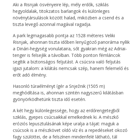
Aki a Risnjak ösvényeire lép, mély erdők, sziklás
hegyoldalak, titokzatos barlangok és különleges
növénytársulások között halad, miközben a csend és a
tiszta levegő azonnal magával ragadja.
A park legmagasabb pontja az 1528 méteres Veliki
Risnjak, ahonnan tiszta időben lenyűgöző panoráma nyílik
a Dinári-hegység vonulataira, sőt gyakran még az Adriai-
tenger is felsejlik a távolban. Több ponton fémláncok
segítik a biztonságos feljutást. A csúcsra való feljutás
igazi jutalom: a kilátás nemcsak szép, hanem felemelő és
erőt adó élmény.
Hasonló túraélményt ígér a Snježnik (1505 m)
meghódítása is, ahonnan szintén nagyszerű kilátásban
gyönyörködhetünk tiszta idő esetén.
A két hegy különlegessége, hogy az erdőrengetegből
sziklás, gyepes csúcsaikkal emelkednek ki. A mészkő
eróziós lepusztulásának képe uralja a tájat: maguk a
csúcsok is a mészkövet oldó víz és a repedéseket okozó
fagy szülöttei, de a felszínen mindenfelé látható, tál