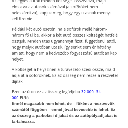
Az egyes autók minden költségét összeadva, majd
elosztva az utasok számával (a sofőröket nem
beleszámítva), kapjuk meg, hogy egy utasnak mennyit
kell fizetnie.
Például két autó esetén, ha a sofőrök mellé három-
három fő ül be, akkor a két autó összes költségét hatfelé
osztjuk. Minden utas ugyanannyit fizet, függetlenül attól,
hogy melyik autóban utazik, így senkit sem ér hátrány
amiatt, hogy nem a kedvezőbb fogyasztású autóban kap
helyet.
A költséget a helyszínen a túravezető szedi össze, majd
adja át a sofőröknek. Ez az összeg nem része a részvételi
díjnak.
Ezen az úton ez az összeg legfeljebb
32 000–34
000
Ft/fő.
Ennél magasabb nem lehet, de – főként a résztvevők
számától függően – ennél jóval kevesebb is lehet. Ez
az összeg a parkolási díjakat és az autópályadíjakat is
tartalmazza.