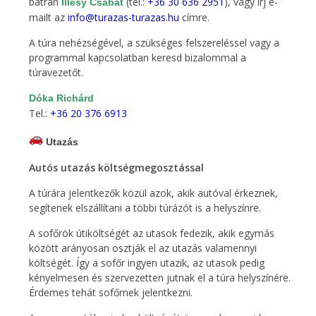
bátran
(tel.:
+36 30 636 2951
), vagy írj e-
Illésy Csabát
mailt az
info@turazas-turazas.hu
címre.
A túra nehézségével, a szükséges felszereléssel vagy a
programmal kapcsolatban keresd bizalommal a
túravezetőt.
Dóka Richárd
Tel.:
+36 20 376 6913
Utazás
Autós utazás költségmegosztással
A túrára jelentkezők közül azok, akik autóval érkeznek,
segítenek elszállítani a többi túrázót is a helyszínre.
A sofőrök útiköltségét az utasok fedezik, akik egymás
között arányosan osztják el az utazás valamennyi
költségét. Így a sofőr ingyen utazik, az utasok pedig
kényelmesen és szervezetten jutnak el a túra helyszínére.
Érdemes tehát sofőrnek jelentkezni.