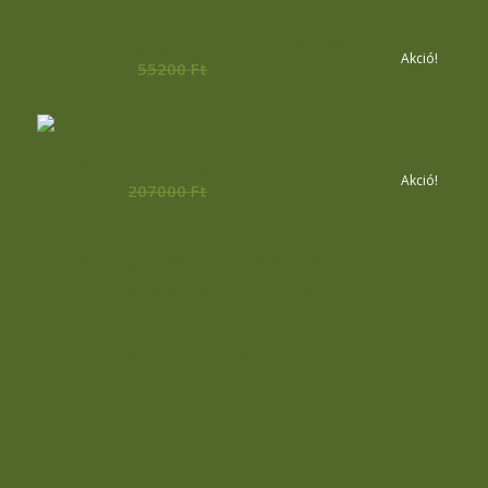
Túrázás Túrabérlet : ARANY, 8 ALKALMAS
Akció!
Original
Current
55200
Ft
49200
Ft
price
price
was:
is:
55200 Ft.
49200 Ft.
Karácsonyi Prémium Túrabérlet – 30 Alkalmas
Akció!
Original
Current
207000
Ft
126000
Ft
price
price
was:
is:
Egyéni VIP kedvezmény minden egy / többnapos
207000 Ft.
126000 Ft.
eseményre a túrázás kínálatából
3. ARANY HÉTKÖZNAPI PRIVÁT CSOMAG / 4 Fő
Számára
28000
Ft