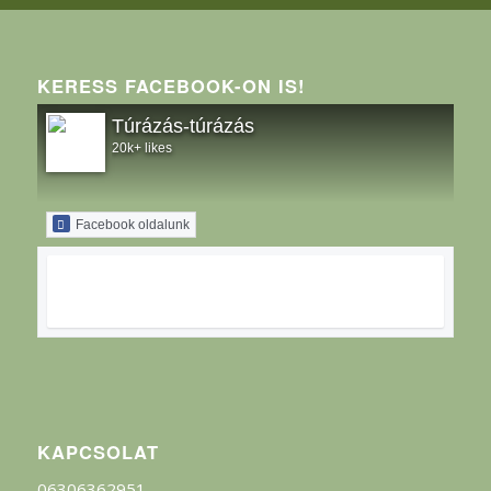
KERESS FACEBOOK-ON IS!
Túrázás-túrázás
20k+ likes
Facebook oldalunk
KAPCSOLAT
06306362951