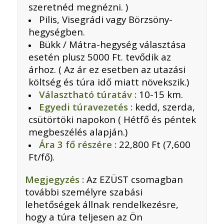
szeretnéd megnézni. )
Pilis, Visegrádi vagy Börzsöny-
hegységben.
Bükk / Mátra-hegység választása
esetén plusz 5000 Ft. tevődik az
árhoz. ( Az ár ez esetben az utazási
költség és túra idő miatt növekszik.)
Választható túratáv :
10-15 km.
Egyedi túravezetés :
kedd, szerda,
csütörtöki napokon ( Hétfő és péntek
megbeszélés alapján.)
Ára 3 fő részére :
22,800 Ft (7,600
Ft/fő).
Megjegyzés :
Az EZÜST csomagban
további személyre szabási
lehetőségek állnak rendelkezésre,
hogy a túra teljesen az Ön