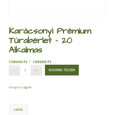
Karácsonyi Prémium
Túrabérlet – 20
Alkalmas
Original
Current
138000
Ft
100000
Ft
price
price
KOSÁRBA TESZEM
was:
is:
138000 Ft.
100000 Ft.
Kategória:
Egyéb
Leírás