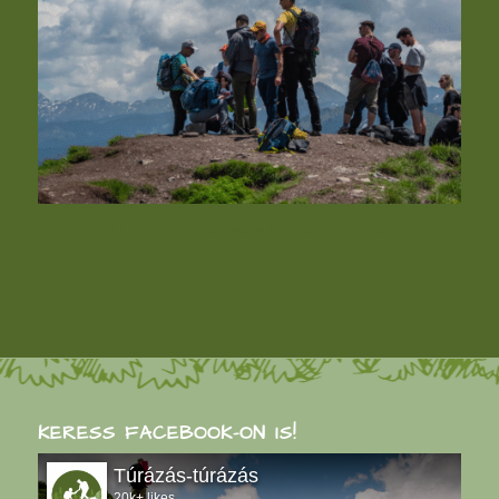
ÚJ PRIVÁT CSOMAG 10-TŐL, 25 FŐIG
60000
Ft
KERESS FACEBOOK-ON IS!
Túrázás-túrázás
20k+ likes