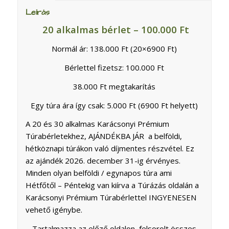
Leírás
20 alkalmas bérlet – 100.000 Ft
Normál ár: 138.000 Ft (20×6900 Ft)
Bérlettel fizetsz: 100.000 Ft
38.000 Ft megtakarítás
Egy túra ára így csak: 5.000 Ft (6900 Ft helyett)
A 20 és 30 alkalmas Karácsonyi Prémium
Túrabérletekhez, AJÁNDÉKBA JÁR a belföldi,
hétköznapi túrákon való díjmentes részvétel. Ez
az ajándék 2026. december 31-ig érvényes.
Minden olyan belföldi / egynapos túra ami
Hétfőtől – Péntekig van kiírva a Túrázás oldalán a
Karácsonyi Prémium Túrabérlettel INGYENESEN
vehető igénybe.
Tartalmazza az előző oldalon felsorolt összes