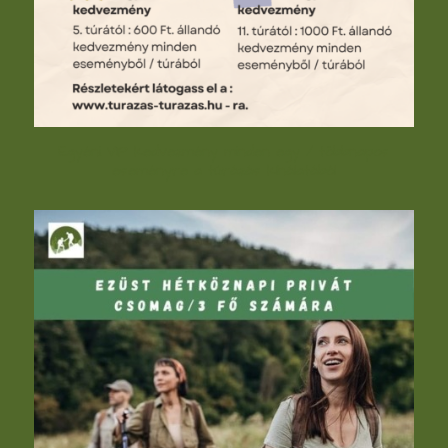
Egyéni VIP kedvezmény minden egy / többnapos
eseményre a túrázás kínálatából