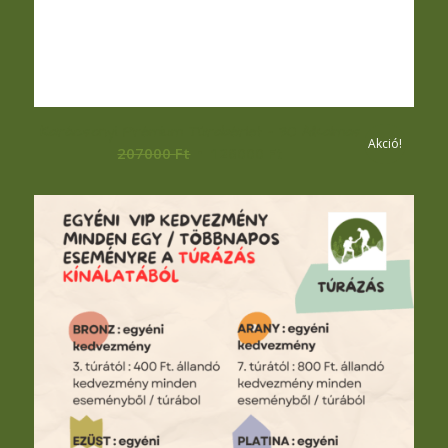
Karácsonyi Prémium Túrabérlet – 30 Alkalmas
Akció!
Original
Current
207000
Ft
126000
Ft
price
price
was:
is:
207000 Ft.
126000 Ft.