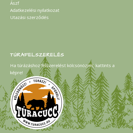
Ászf
Adatkezelési nyilatkozat
Utazási szerződés
TÚRAFELSZERELÉS
Ha túrázáshoz felszerelést kölcsönöznél, kattints a
képre!